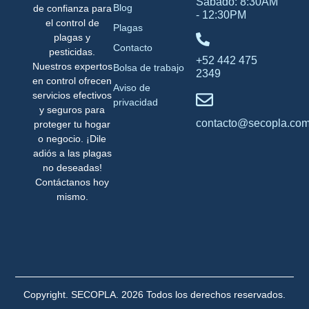
Sábado: 8:30AM
Blog
de confianza para
- 12:30PM
el control de
Plagas
plagas y
Contacto
pesticidas.
+52 442 475
Nuestros expertos
Bolsa de trabajo
2349
en control ofrecen
Aviso de
servicios efectivos
privacidad
y seguros para
contacto@secopla.co
proteger tu hogar
o negocio. ¡Dile
adiós a las plagas
no deseadas!
Contáctanos hoy
mismo.
Copyright. SECOPLA. 2026 Todos los derechos reservados.