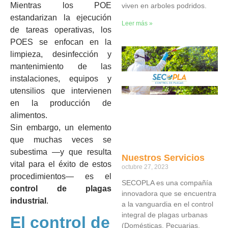
Mientras los POE
viven en arboles podridos.
estandarizan la ejecución
Leer más »
de tareas operativas, los
POES se enfocan en la
limpieza, desinfección y
mantenimiento de las
instalaciones, equipos y
utensilios que intervienen
en la producción de
alimentos.
Sin embargo, un elemento
que muchas veces se
subestima —y que resulta
Nuestros Servicios
vital para el éxito de estos
octubre 27, 2023
procedimientos— es el
SECOPLA es una compañía
control de plagas
innovadora que se encuentra
industrial
.
a la vanguardia en el control
integral de plagas urbanas
El control de
(Domésticas, Pecuarias,