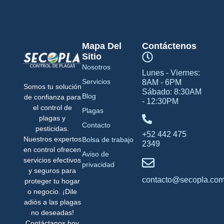
Mapa Del
Contáctenos
Sitio
Nosotros
Lunes - Viernes:
Servicios
8AM - 6PM
Somos tu solución
Sábado: 8:30AM
Blog
de confianza para
- 12:30PM
el control de
Plagas
plagas y
Contacto
pesticidas.
+52 442 475
Nuestros expertos
Bolsa de trabajo
2349
en control ofrecen
Aviso de
servicios efectivos
privacidad
y seguros para
contacto@secopla.co
proteger tu hogar
o negocio. ¡Dile
adiós a las plagas
no deseadas!
Contáctanos hoy