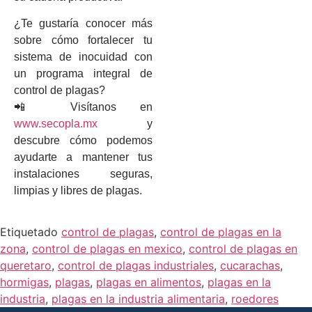
¿Te gustaría conocer más
sobre cómo fortalecer tu
sistema de inocuidad con
un programa integral de
control de plagas?
📲 Visítanos en
www.secopla.mx
y
descubre cómo podemos
ayudarte a mantener tus
instalaciones seguras,
limpias y libres de plagas.
Etiquetado
control de plagas
,
control de plagas en la
zona
,
control de plagas en mexico
,
control de plagas en
queretaro
,
control de plagas industriales
,
cucarachas
,
hormigas
,
plagas
,
plagas en alimentos
,
plagas en la
industria
,
plagas en la industria alimentaria
,
roedores