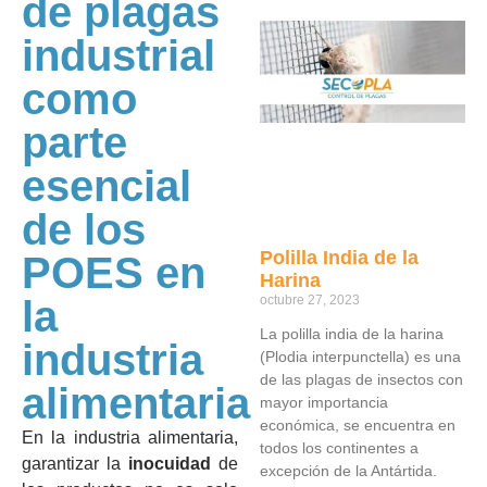
de plagas
industrial
como
parte
esencial
de los
Polilla India de la
POES en
Harina
la
octubre 27, 2023
La polilla india de la harina
industria
(Plodia interpunctella) es una
de las plagas de insectos con
alimentaria
mayor importancia
económica, se encuentra en
En la industria alimentaria,
todos los continentes a
garantizar la
inocuidad
de
excepción de la Antártida.