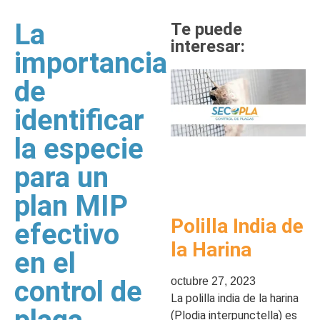
La
Te puede
interesar:
importancia
de
identificar
la especie
para un
plan MIP
Polilla India de
efectivo
la Harina
en el
octubre 27, 2023
control de
La polilla india de la harina
(Plodia interpunctella) es