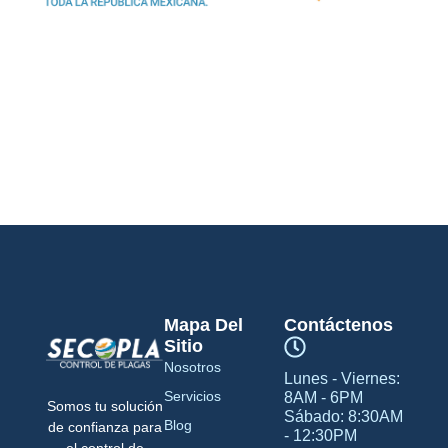
Mapa Del
Contáctenos
Sitio
Nosotros
Lunes - Viernes:
Servicios
8AM - 6PM
Somos tu solución
Sábado: 8:30AM
Blog
de confianza para
- 12:30PM
el control de