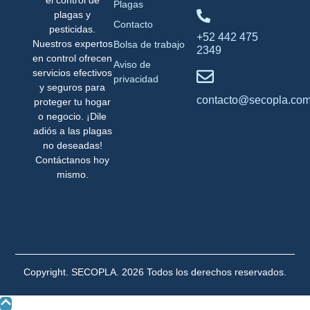
Plagas
plagas y
Contacto
pesticidas.
+52 442 475
Nuestros expertos
Bolsa de trabajo
2349
en control ofrecen
Aviso de
servicios efectivos
privacidad
y seguros para
contacto@secopla.co
proteger tu hogar
o negocio. ¡Dile
adiós a las plagas
no deseadas!
Contáctanos hoy
mismo.
Copyright. SECOPLA. 2026 Todos los derechos reservados.