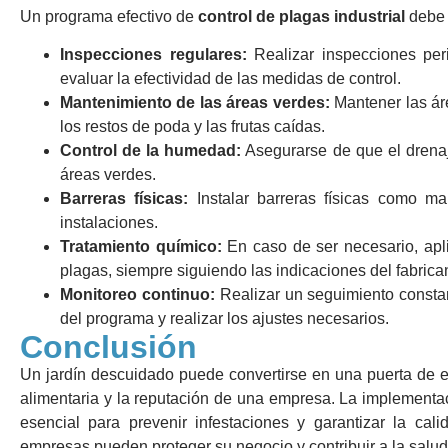
Un programa efectivo de
control de plagas industrial
debe i
Inspecciones regulares:
Realizar inspecciones peri
evaluar la efectividad de las medidas de control.
Mantenimiento de las áreas verdes:
Mantener las áre
los restos de poda y las frutas caídas.
Control de la humedad:
Asegurarse de que el drenaj
áreas verdes.
Barreras físicas:
Instalar barreras físicas como ma
instalaciones.
Tratamiento químico:
En caso de ser necesario, apli
plagas, siempre siguiendo las indicaciones del fabrica
Monitoreo continuo:
Realizar un seguimiento constant
del programa y realizar los ajustes necesarios.
Conclusión
Un jardín descuidado puede convertirse en una puerta de e
alimentaria y la reputación de una empresa. La implement
esencial para prevenir infestaciones y garantizar la cali
empresas pueden proteger su negocio y contribuir a la salud