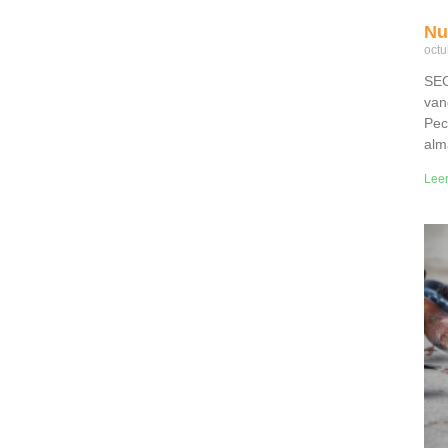
Nu
octu
SEC
van
Pec
alm
Lee