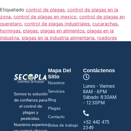
Etiquetado
control de plagas
,
control de plagas en la
zona
,
control de plagas en mexico
,
control de plagas en
queretaro
,
control de plagas industriales
,
cucarachas
,
hormigas
,
plagas
,
plagas en alimentos
,
plagas en la
industria
,
plagas en la industria alimentaria
,
roedores
Mapa Del
Contáctenos
Sitio
Nosotros
Lunes - Viernes:
Servicios
8AM - 6PM
Somos tu solución
Sábado: 8:30AM
Blog
de confianza para
- 12:30PM
el control de
Plagas
plagas y
Contacto
pesticidas.
+52 442 475
Nuestros expertos
Bolsa de trabajo
2349
en control ofrecen