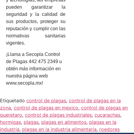
pueden garantizar la
seguridad y la calidad de
sus productos, proteger su
reputación y cumplir con las
normativas sanitarias
vigentes.
¡Llama a Secopla Control
de Plagas 442 475 2349 u
obtén más información en
nuestra página web
www.secopla.mx!
Etiquetado
control de plagas
,
control de plagas en la
zona
,
control de plagas en mexico
,
control de plagas en
queretaro
,
control de plagas industriales
,
cucarachas
,
hormigas
,
plagas
,
plagas en alimentos
,
plagas en la
industria
,
plagas en la industria alimentaria
,
roedores