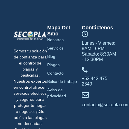
Mapa Del
Contáctenos
Sitio
Nosotros
Lunes - Viernes:
Servicios
8AM - 6PM
Somos tu solución
Sábado: 8:30AM
Blog
de confianza para
- 12:30PM
el control de
Plagas
plagas y
Contacto
pesticidas.
+52 442 475
Nuestros expertos
Bolsa de trabajo
2349
en control ofrecen
Aviso de
servicios efectivos
privacidad
y seguros para
contacto@secopla.co
proteger tu hogar
o negocio. ¡Dile
adiós a las plagas
no deseadas!