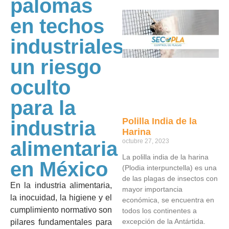
palomas
en techos
industriales:
un riesgo
oculto
para la
Polilla India de la
industria
Harina
alimentaria
octubre 27, 2023
La polilla india de la harina
en México
(Plodia interpunctella) es una
de las plagas de insectos con
En la industria alimentaria,
mayor importancia
la inocuidad, la higiene y el
económica, se encuentra en
cumplimiento normativo son
todos los continentes a
excepción de la Antártida.
pilares fundamentales para