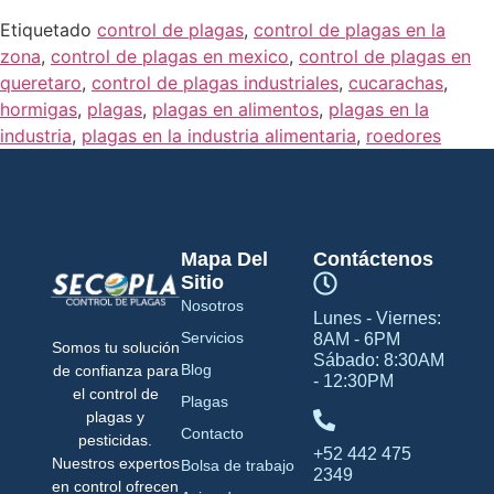
Etiquetado
control de plagas
,
control de plagas en la
zona
,
control de plagas en mexico
,
control de plagas en
queretaro
,
control de plagas industriales
,
cucarachas
,
hormigas
,
plagas
,
plagas en alimentos
,
plagas en la
industria
,
plagas en la industria alimentaria
,
roedores
Mapa Del
Contáctenos
Sitio
Nosotros
Lunes - Viernes:
Servicios
8AM - 6PM
Somos tu solución
Sábado: 8:30AM
Blog
de confianza para
- 12:30PM
el control de
Plagas
plagas y
Contacto
pesticidas.
+52 442 475
Nuestros expertos
Bolsa de trabajo
2349
en control ofrecen