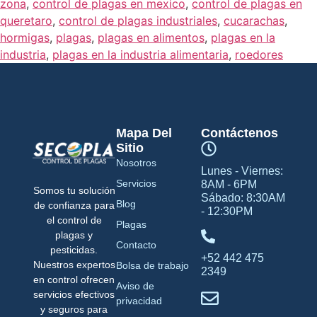
zona
,
control de plagas en mexico
,
control de plagas en
queretaro
,
control de plagas industriales
,
cucarachas
,
hormigas
,
plagas
,
plagas en alimentos
,
plagas en la
industria
,
plagas en la industria alimentaria
,
roedores
Mapa Del
Contáctenos
Sitio
Nosotros
Lunes - Viernes:
Servicios
8AM - 6PM
Somos tu solución
Sábado: 8:30AM
Blog
de confianza para
- 12:30PM
el control de
Plagas
plagas y
Contacto
pesticidas.
+52 442 475
Nuestros expertos
Bolsa de trabajo
2349
en control ofrecen
Aviso de
servicios efectivos
privacidad
y seguros para