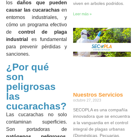
los
daños que pueden
viven en arboles podridos.
causar las cucarachas
en
Leer más »
entornos industriales, y
cómo un programa efectivo
de
control de plaga
industrial
es fundamental
para prevenir pérdidas y
sanciones.
¿Por qué
son
peligrosas
las
Nuestros Servicios
octubre 27, 2023
cucarachas?
SECOPLA es una compañía
Las cucarachas no solo
innovadora que se encuentra
contaminan superficies.
a la vanguardia en el control
integral de plagas urbanas
Son portadoras de
(Domésticas, Pecuarias,
patógenos peligrosos
,