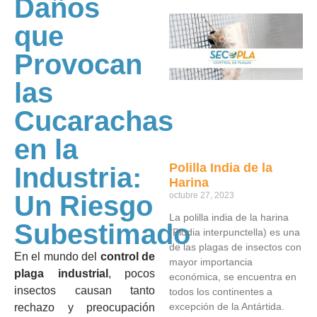
Daños
que
Provocan
las
Cucarachas
en la
Polilla India de la
Industria:
Harina
Un Riesgo
octubre 27, 2023
La polilla india de la harina
Subestimado
(Plodia interpunctella) es una
de las plagas de insectos con
En el mundo del
control de
mayor importancia
plaga industrial
, pocos
económica, se encuentra en
insectos causan tanto
todos los continentes a
excepción de la Antártida.
rechazo y preocupación