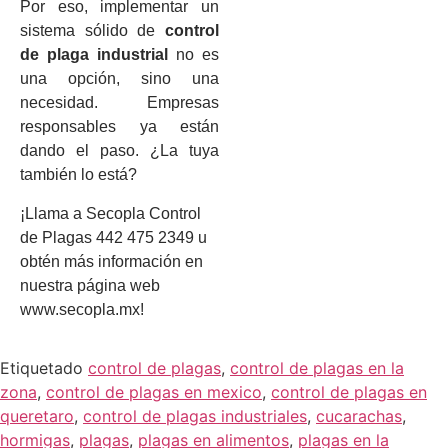
Por eso, implementar un
sistema sólido de
control
de plaga industrial
no es
una opción, sino una
necesidad. Empresas
responsables ya están
dando el paso. ¿La tuya
también lo está?
¡Llama a Secopla Control
de Plagas 442 475 2349 u
obtén más información en
nuestra página web
www.secopla.mx!
Etiquetado
control de plagas
,
control de plagas en la
zona
,
control de plagas en mexico
,
control de plagas en
queretaro
,
control de plagas industriales
,
cucarachas
,
hormigas
,
plagas
,
plagas en alimentos
,
plagas en la