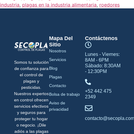
industria
,
plagas en la industria alimentaria
,
roedores
Mapa Del
Contáctenos
Sitio
Nosotros
Lunes - Viernes:
Servicios
8AM - 6PM
Somos tu solución
Sábado: 8:30AM
Blog
de confianza para
- 12:30PM
el control de
Plagas
plagas y
Contacto
pesticidas.
+52 442 475
Nuestros expertos
Bolsa de trabajo
2349
en control ofrecen
Aviso de
servicios efectivos
privacidad
y seguros para
contacto@secopla.co
proteger tu hogar
o negocio. ¡Dile
adiós a las plagas