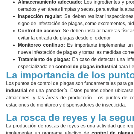
Almacenamiento adecuado:
Los ingredientes y pr
cerrados y en áreas limpias y secas, para evitar la atr
Inspección regular:
Se deben realizar inspecciones 
signo de infestación de plagas, como excrementos, nid
Control de acceso:
Se deben instalar barreras física
evitar la entrada de plagas desde el exterior.
Monitoreo continuo:
Es importante implementar un 
nueva infestación de plagas y tomar las medidas corre
Tratamiento de plagas:
En caso de detectar una infe
especializada en
control de plagas industrial
para ll
La importancia de los punto
Los puntos de control de plagas son fundamentales para gar
industrial
en una panadería. Estos puntos deben ubicarse e
almacenes, y las áreas de producción. Los puntos de con
estaciones de monitoreo y dispensadores de insecticida.
La rosca de reyes y la segu
La producción de roscas de reyes es una actividad que requi
implementar un programa efectivo de
control de plagas 