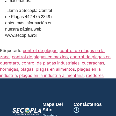
almacenados.
¡Llama a Secopla Control
de Plagas 442 475 2349 u
obtén más información en
nuestra página web
www.secopla.mx!
Etiquetado
control de plagas
,
control de plagas en la
zona
,
control de plagas en mexico
,
control de plagas en
queretaro
,
control de plagas industriales
,
cucarachas
,
hormigas
,
plagas
,
plagas en alimentos
,
plagas en la
industria
,
plagas en la industria alimentaria
,
roedores
Mapa Del
Contáctenos
Sitio
Nosotros