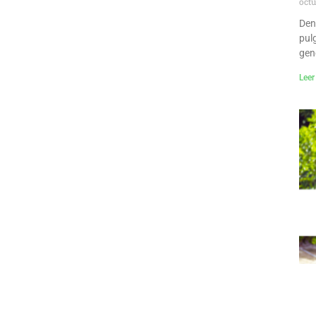
octu
Den
pul
gen
Leer