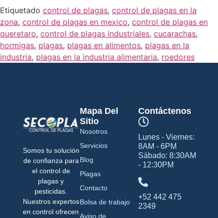
Etiquetado
control de plagas
,
control de plagas en la
zona
,
control de plagas en mexico
,
control de plagas en
queretaro
,
control de plagas industriales
,
cucarachas
,
hormigas
,
plagas
,
plagas en alimentos
,
plagas en la
industria
,
plagas en la industria alimentaria
,
roedores
Mapa Del
Contáctenos
Sitio
Nosotros
Lunes - Viernes:
Servicios
8AM - 6PM
Somos tu solución
Sábado: 8:30AM
Blog
de confianza para
- 12:30PM
el control de
Plagas
plagas y
Contacto
pesticidas.
+52 442 475
Nuestros expertos
Bolsa de trabajo
2349
en control ofrecen
Aviso de