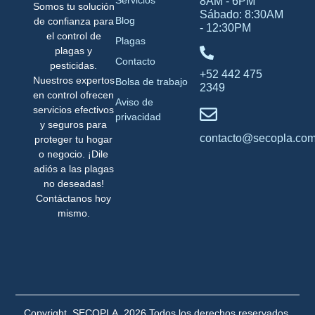
8AM - 6PM
Somos tu solución
Sábado: 8:30AM
Blog
de confianza para
- 12:30PM
el control de
Plagas
plagas y
Contacto
pesticidas.
+52 442 475
Nuestros expertos
Bolsa de trabajo
2349
en control ofrecen
Aviso de
servicios efectivos
privacidad
y seguros para
contacto@secopla.co
proteger tu hogar
o negocio. ¡Dile
adiós a las plagas
no deseadas!
Contáctanos hoy
mismo.
Copyright. SECOPLA. 2026 Todos los derechos reservados.