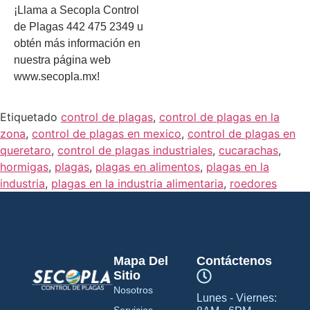
¡Llama a Secopla Control
de Plagas 442 475 2349 u
obtén más información en
nuestra página web
www.secopla.mx!
Etiquetado
control de plagas
,
control de plagas en la
zona
,
control de plagas en mexico
,
control de plagas en
queretaro
,
control de plagas industriales
,
cucarachas
,
hormigas
,
plagas
,
plagas en alimentos
,
plagas en la
industria
,
plagas en la industria alimentaria
,
roedores
Mapa Del
Contáctenos
Sitio
Nosotros
Lunes - Viernes:
Servicios