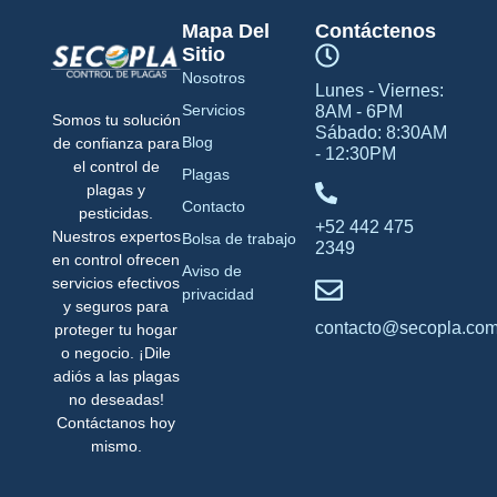
Mapa Del
Contáctenos
Sitio
Nosotros
Lunes - Viernes:
Servicios
8AM - 6PM
Somos tu solución
Sábado: 8:30AM
Blog
de confianza para
- 12:30PM
el control de
Plagas
plagas y
Contacto
pesticidas.
+52 442 475
Nuestros expertos
Bolsa de trabajo
2349
en control ofrecen
Aviso de
servicios efectivos
privacidad
y seguros para
contacto@secopla.co
proteger tu hogar
o negocio. ¡Dile
adiós a las plagas
no deseadas!
Contáctanos hoy
mismo.