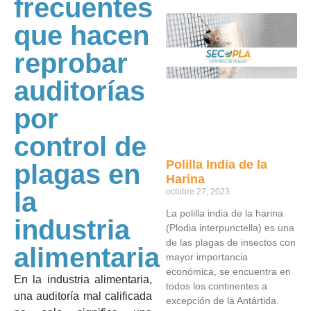
frecuentes
que hacen
reprobar
auditorías
por
control de
Polilla India de la
plagas en
Harina
la
octubre 27, 2023
La polilla india de la harina
industria
(Plodia interpunctella) es una
de las plagas de insectos con
alimentaria
mayor importancia
económica, se encuentra en
En la industria alimentaria,
todos los continentes a
una auditoría mal calificada
excepción de la Antártida.