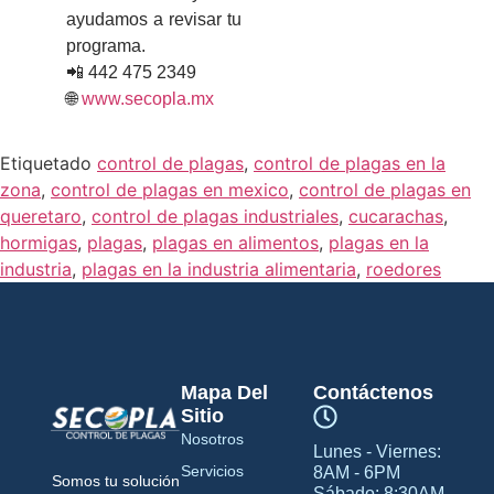
ayudamos a revisar tu
programa.
📲 442 475 2349
🌐
www.secopla.mx
Etiquetado
control de plagas
,
control de plagas en la
zona
,
control de plagas en mexico
,
control de plagas en
queretaro
,
control de plagas industriales
,
cucarachas
,
hormigas
,
plagas
,
plagas en alimentos
,
plagas en la
industria
,
plagas en la industria alimentaria
,
roedores
Mapa Del
Contáctenos
Sitio
Nosotros
Lunes - Viernes:
Servicios
8AM - 6PM
Somos tu solución
Sábado: 8:30AM