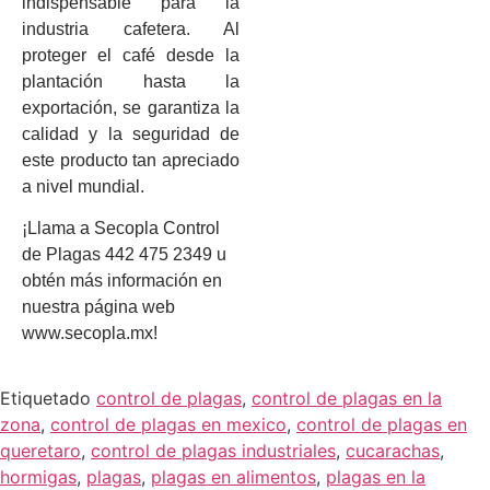
indispensable para la
industria cafetera. Al
proteger el café desde la
plantación hasta la
exportación, se garantiza la
calidad y la seguridad de
este producto tan apreciado
a nivel mundial.
¡Llama a Secopla Control
de Plagas 442 475 2349 u
obtén más información en
nuestra página web
www.secopla.mx!
Etiquetado
control de plagas
,
control de plagas en la
zona
,
control de plagas en mexico
,
control de plagas en
queretaro
,
control de plagas industriales
,
cucarachas
,
hormigas
,
plagas
,
plagas en alimentos
,
plagas en la