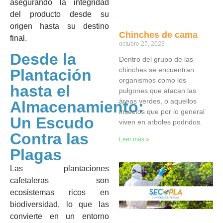
asegurando la integridad
del producto desde su
origen hasta su destino
Chinches de cama
final.
octubre 27, 2023
Desde la
Dentro del grupo de las
chinches se encuentran
Plantación
organismos como los
hasta el
pulgones que atacan las
áreas verdes, o aquellos
Almacenamiento:
insectos que por lo general
Un Escudo
viven en arboles podridos.
Contra las
Leer más »
Plagas
Las plantaciones
cafetaleras son
ecosistemas ricos en
biodiversidad, lo que las
convierte en un entorno