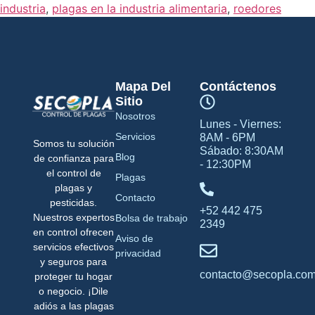
industria
,
plagas en la industria alimentaria
,
roedores
Mapa Del
Contáctenos
Sitio
Nosotros
Lunes - Viernes:
Servicios
8AM - 6PM
Somos tu solución
Sábado: 8:30AM
Blog
de confianza para
- 12:30PM
el control de
Plagas
plagas y
Contacto
pesticidas.
+52 442 475
Nuestros expertos
Bolsa de trabajo
2349
en control ofrecen
Aviso de
servicios efectivos
privacidad
y seguros para
contacto@secopla.co
proteger tu hogar
o negocio. ¡Dile
adiós a las plagas