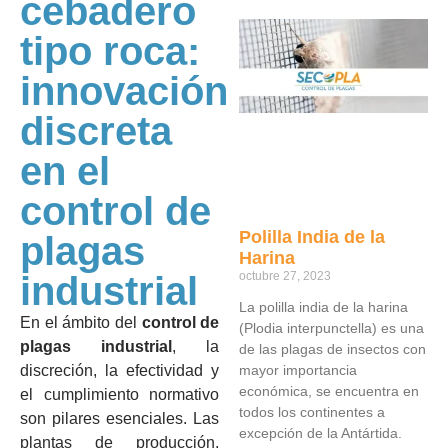
cebadero
tipo roca:
innovación
discreta
en el
control de
Polilla India de la
plagas
Harina
industrial
octubre 27, 2023
La polilla india de la harina
En el ámbito del
control de
(Plodia interpunctella) es una
plagas industrial
, la
de las plagas de insectos con
discreción, la efectividad y
mayor importancia
económica, se encuentra en
el cumplimiento normativo
todos los continentes a
son pilares esenciales. Las
excepción de la Antártida.
plantas de producción,