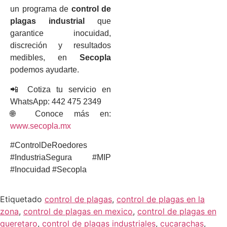
un programa de
control de
plagas industrial
que
garantice inocuidad,
discreción y resultados
medibles, en
Secopla
podemos ayudarte.
📲 Cotiza tu servicio en
WhatsApp: 442 475 2349
🌐 Conoce más en:
www.secopla.mx
#ControlDeRoedores
#IndustriaSegura #MIP
#Inocuidad #Secopla
Etiquetado
control de plagas
,
control de plagas en la
zona
,
control de plagas en mexico
,
control de plagas en
queretaro
,
control de plagas industriales
,
cucarachas
,