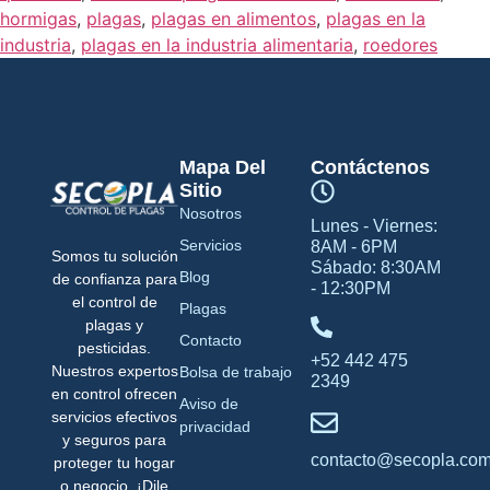
hormigas
,
plagas
,
plagas en alimentos
,
plagas en la
industria
,
plagas en la industria alimentaria
,
roedores
Mapa Del
Contáctenos
Sitio
Nosotros
Lunes - Viernes:
Servicios
8AM - 6PM
Somos tu solución
Sábado: 8:30AM
Blog
de confianza para
- 12:30PM
el control de
Plagas
plagas y
Contacto
pesticidas.
+52 442 475
Nuestros expertos
Bolsa de trabajo
2349
en control ofrecen
Aviso de
servicios efectivos
privacidad
y seguros para
contacto@secopla.co
proteger tu hogar
o negocio. ¡Dile