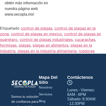
obtén más información en
nuestra página web
www.secopla.mx!
Etiquetado
control de plagas
,
control de plagas en la
zona
,
control de plagas en mexico
,
control de plagas en
queretaro
,
control de plagas industriales
,
cucarachas
,
hormigas
,
plagas
,
plagas en alimentos
,
plagas en la
industria
,
plagas en la industria alimentaria
,
roedores
Mapa Del
Contáctenos
Sitio
Nosotros
Lunes - Viernes:
Servicios
8AM - 6PM
Somos tu solución
Sábado: 8:30AM
Blog
de confianza para
- 12:30PM