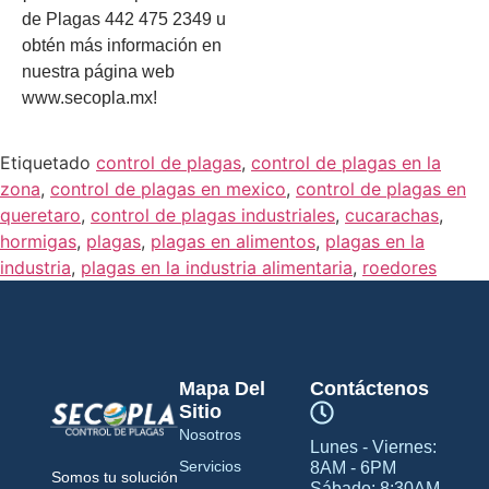
de Plagas 442 475 2349 u
obtén más información en
nuestra página web
www.secopla.mx!
Etiquetado
control de plagas
,
control de plagas en la
zona
,
control de plagas en mexico
,
control de plagas en
queretaro
,
control de plagas industriales
,
cucarachas
,
hormigas
,
plagas
,
plagas en alimentos
,
plagas en la
industria
,
plagas en la industria alimentaria
,
roedores
Mapa Del
Contáctenos
Sitio
Nosotros
Lunes - Viernes:
Servicios
8AM - 6PM
Somos tu solución
Sábado: 8:30AM