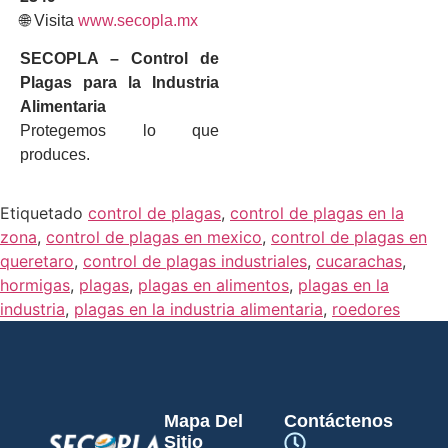
🌐 Visita
www.secopla.mx
SECOPLA – Control de
Plagas para la Industria
Alimentaria
Protegemos lo que
produces.
Etiquetado
control de plagas
,
control de plagas en la
zona
,
control de plagas en mexico
,
control de plagas en
queretaro
,
control de plagas industriales
,
cucarachas
,
hormigas
,
plagas
,
plagas en alimentos
,
plagas en la
industria
,
plagas en la industria alimentaria
,
roedores
Mapa Del
Contáctenos
Sitio