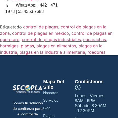
📱 WhatsApp: 442 471
1973 | 55 4353 7683
Etiquetado
control de plagas
,
control de plagas en la
zona
,
control de plagas en mexico
,
control de plagas en
queretaro
,
control de plagas industriales
,
cucarachas
,
hormigas
,
plagas
,
plagas en alimentos
,
plagas en la
industria
,
plagas en la industria alimentaria
,
roedores
Mapa Del
Contáctenos
Sitio
Nosotros
Lunes - Viernes:
Servicios
8AM - 6PM
Somos tu solución
Sábado: 8:30AM
Blog
de confianza para
- 12:30PM
el control de
Plagas